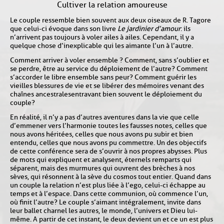
Cultiver la relation amoureuse
Le couple ressemble bien souvent aux deux oiseaux de R. Tagore
que celui-ci évoque dans son livre
Le jardinier d’amour
: ils
n’arrivent pas toujours à voler ailes à ailes. Cependant, il y a
quelque chose d’inexplicable qui les aimante l’un à l’autre.
Comment arriver à voler ensemble ? Comment, sans s’oublier et
se perdre, être au service du déploiement de l’autre ? Comment
s’accorder le libre ensemble sans peur ? Comment guérir les
vieilles blessures de vie et se libérer des mémoires venant des
chaînes ancestrales entravant bien souvent le déploiement du
couple ?
En réalité, il n’y a pas d’autres aventures dans la vie que celle
d’emmener vers l’harmonie toutes les fausses notes, celles que
nous avons héritées, celles que nous avons pu subir et bien
entendu, celles que nous avons pu commettre. Un des objectifs
de cette conférence sera de s’ouvrir à nos propres abysses. Plus
de mots qui expliquent et analysent, éternels remparts qui
séparent, mais des murmures qui ouvrent des brèches à nos
sèves, qui résonnent à la sève du cosmos tout entier. Quand dans
un couple la relation n’est plus liée à l’ego, celui-ci échappe au
temps et à l’espace. Dans cette communion, où commence l’un,
où finit l’autre ? Le couple s’aimant intégralement, invite dans
leur ballet charnel les autres, le monde, l’univers et Dieu lui-
même. A partir de cet instant, le deux devient un et ce un est plus