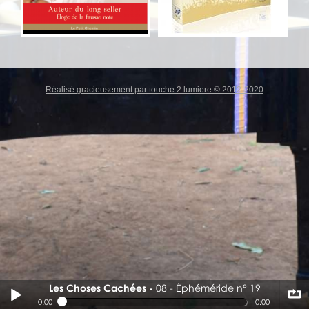
Réalisé gracieusement par touche 2 lumiere © 2012-2020
Les Choses Cachées
08 - Éphéméride n° 19
08 - Éphéméride n° 19
0:00
0:00