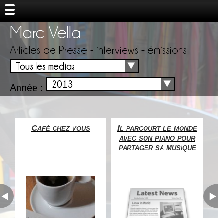
Marc Vella
Articles de Presse - interviews - émissions
Tous les medias
2013
Année :
al
Café chez vous
Il parcourt le monde
U
la
avec son piano pour
partager sa musique