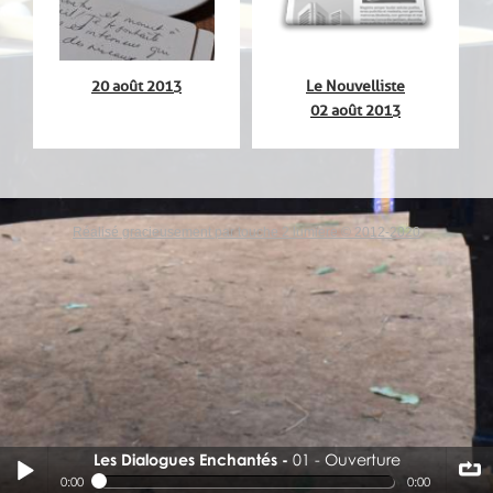
is
20 août 2013
Le Nouvelliste
Le
02 août 2013
Réalisé gracieusement par touche 2 lumiere © 2012-2020
Les Dialogues Enchantés
01 - Ouverture
01 - Ouverture
0:00
0:00