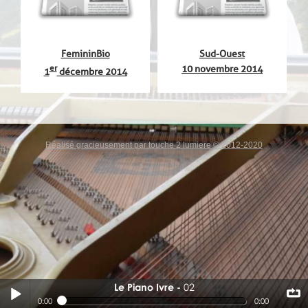
FemininBio
Sud-Ouest
er
10 novembre 2014
1
décembre 2014
Réalisé gracieusement par touche 2 lumiere © 2012-2020
Le Piano Ivre
02
02
0:00
0:00