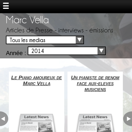
Marc Vella
Articles de Presse - interviews - émissions
Tous les medias
2014
Année :
e
Le Piano amoureux de
Un pianiste de renom
Un
Marc Vella
face aux-eleves
musiciens