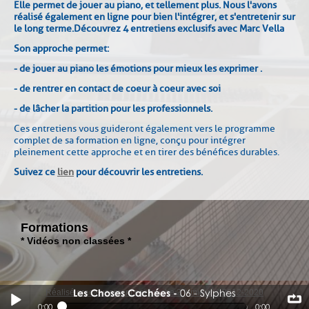
Elle permet de jouer au piano, et tellement plus. Nous l'avons
réalisé également en ligne pour bien l'intégrer, et s'entretenir sur
le long terme.
Découvrez 4 entretiens exclusifs avec Marc Vella
Son approche permet :
- de jouer au piano les émotions pour mieux les exprimer .
- de rentrer en contact de coeur à coeur avec soi
- de lâcher la partition pour les professionnels.
Ces entretiens vous guideront également vers le programme
complet de sa formation en ligne, conçu pour intégrer
pleinement cette approche et en tirer des bénéfices durables.
Suivez ce
lien
pour découvrir les entretiens.
Formations
* Vidéos non classées *
Les Choses Cachées
06 - Sylphes
Réalisé gracieusement par touche 2 lumiere © 2012-2020
06 - Sylphes
0:00
0:00