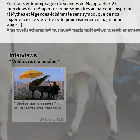
Pratiques et témoignages de séances de Magigraphie. 2)
Interviews de thérapeutes et personnalités au parcours inspirant.
3) Mythes et légendes éclairant le sens symbolique de nos
expériences de vie. A très vite pour visionner ce magnifique
stage ;-)
#marcvella
#therapie
#musique
#magigraphie
#hypnose
#bienetre
#
Interviews
* Vidéos non classées *
* Vidéos non classées *
30. Rencontre avec Marc Vella
24 janvier 2023