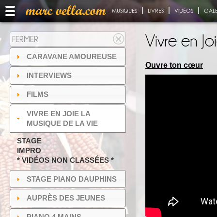
MUSIQUES
LIVRES
VIDÉOS
GALE
Vivre en Jo
FERMER
CARAVANE AMOUREUSE
Ouvre ton cœur
INTERVIEWS
FILMS
VIVRE EN JOIE LA
MUSIQUE DE LA VIE
STAGE
IMPRO
* VIDÉOS NON CLASSÉES *
STAGE PIANO DAUPHINS
AUPRÈS DES JEUNES
PIANO 4 MAINS