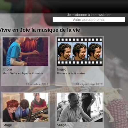
Je m'abonne à la newsletter
Vivre en Joie la musique de la vie
Impro
Impro
Marc Vella et Agathe 4 mains
Piano a à huit mains
31 octobre 2014
24 septembre 2019
Stage
Stage