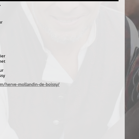
r
ur
ier
net
ur
ssy
om/herve-mollandin-de-boissy/