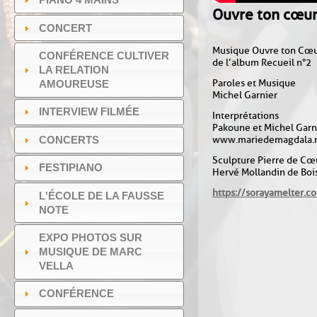
Ouvre ton cœu
CONCERT
Musique Ouvre ton Cœ
CONFÉRENCE CULTIVER
de l’album Recueil n°2
LA RELATION
Paroles et Musique
AMOUREUSE
Michel Garnier
INTERVIEW FILMÉE
Interprétations
Pakoune et Michel Garn
CONCERTS
www.mariedemagdala.
Sculpture Pierre de Cœ
FESTIPIANO
Hervé Mollandin de Boi
https://sorayamelter.c
L'ÉCOLE DE LA FAUSSE
NOTE
EXPO PHOTOS SUR
MUSIQUE DE MARC
VELLA
CONFÉRENCE