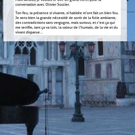
conversation avec Olivier Soulier.
Ton feu, ta présence si vivante, si habitée m'ont fait un bien fou.
Je sens bien la grande nécessité de sortir de la folie ambiante,
des contradictions sans vergogne, mais surtout, et c'est ça qui
me terrifie, tant ça va loin, la valeur de l'humain, de la vie et du
vivant disparue...
Je vous souhaite de très beaux jours au Domaine en cette fin
d'année. Et je te garde dans mon cœur et ma tendresse.
Emmanuelle
La petite dame de Lesparre
Testimony from Manon G
December 2021 - Retour de conférence
Bonjour Marc, je viens de vous entendre, touchée par la
légèreté la profondeur de vos mots, je me sens l'élan de vous
écrire. Ils sont allés me dire beaucoup ! Je viens d'acheter un
piano que je rêvais depuis si longtemps, c'est grâce à lui que je
vous rencontre ( dans les moments d'égarement sur internet, on