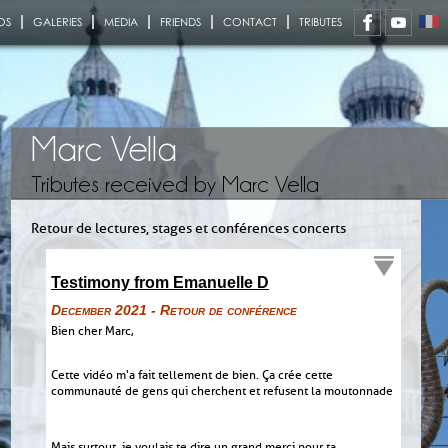
OS
GALERIES
MEDIA
FRIENDS
CONTACT
TRIBUTES
Marc Vella
Tributes received by Marc Vella
Retour de lectures, stages et conférences concerts
Testimony from Emanuelle D
December 2021 - Retour de conférence
Bien cher Marc,
Cette vidéo m'a fait tellement de bien. Ça crée cette
communauté de gens qui cherchent et refusent la moutonnade
Mais surtout, je voulais te dire un grand merci pour ta