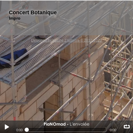
Concert Botanique
Impro
Designed by touche 2 lumiere © 2012-2020
PiaNOmad
L'envolée
L'envolée
0:00
0:00