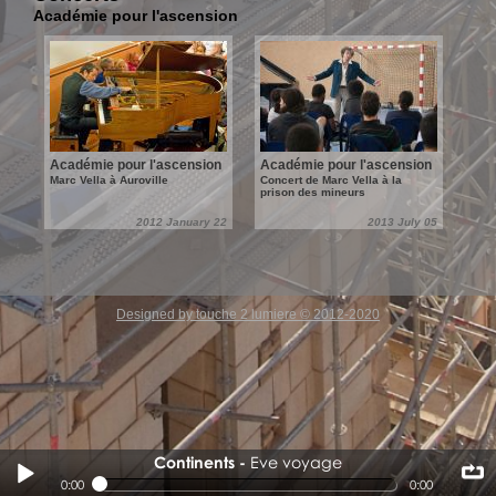
Académie pour l'ascension
Académie pour l'ascension
Académie pour l'ascension
Marc Vella à Auroville
Concert de Marc Vella à la
prison des mineurs
2012 January 22
2013 July 05
Designed by touche 2 lumiere © 2012-2020
Continents
Eve voyage
Eve voyage
0:00
0:00