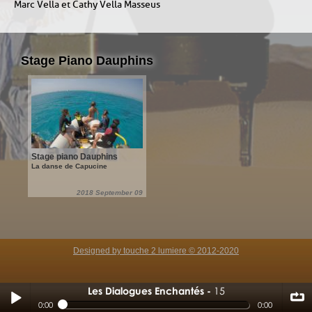
Marc Vella et Cathy Vella Masseus
Stage Piano Dauphins
Stage piano Dauphins
La danse de Capucine
2018 September 09
Designed by touche 2 lumiere © 2012-2020
Les Dialogues Enchantés
15
15
0:00
0:00