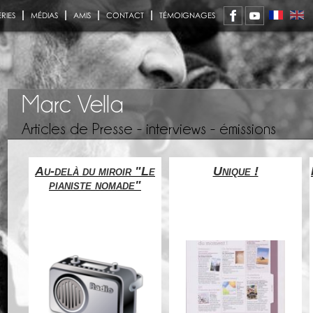
RIES
MÉDIAS
AMIS
CONTACT
TÉMOIGNAGES
Marc Vella
Articles de Presse - interviews - émissions
cien
Au-delà du miroir "Le
Unique !
pianiste nomade"