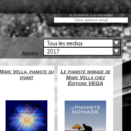
Je m'abonne à la newsletter
Tous les medias
2017
Année :
Marc Vella, pianiste du
Le pianiste nomade de
La s
vivant
Marc Vella chez
savoi
Éditions VEGA
êt