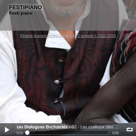
FESTIPIANO
Festi piano
Réalisé gracieusement par touche 2 lumiere © 2012-2020
Les Dialogues Enchantés
02 - Les cailloux des chemins
02 - Les cailloux des chemins
0:00
0:00